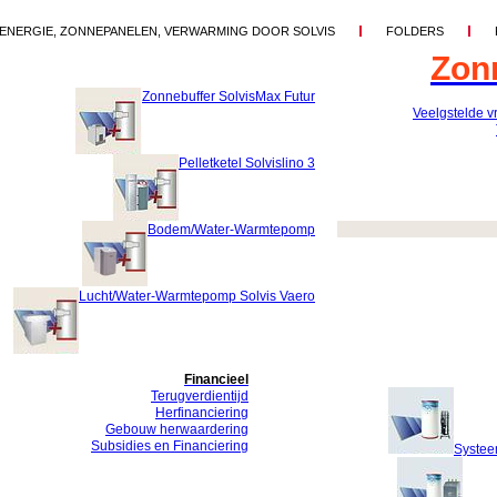
ENERGIE, ZONNEPANELEN, VERWARMING DOOR SOLVIS
FOLDERS
Zon
Zonnebuffer SolvisMax Futur
Veelgstelde v
Pelletketel Solvislino 3
Bodem/Water-Warmtepomp
Lucht/Water-Warmtepomp Solvis Vaero
Financieel
Terugverdientijd
Herfinanciering
Gebouw herwaardering
Subsidies en Financiering
Systee