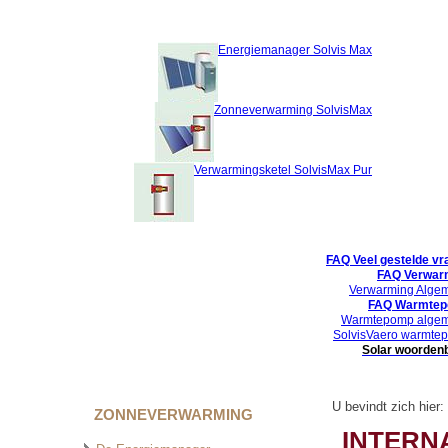
Energiemanager Solvis Max
Zonneverwarming SolvisMax
Verwarmingsketel SolvisMax Pur
FAQ Veel gestelde vr
FAQ Verwar
Verwarming Alge
FAQ Warmte
Warmtepomp alge
SolvisVaero warmte
Solar woorden
U bevindt zich hier:
ZONNEVERWARMING
INTERN