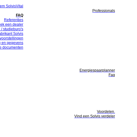
em SolvisVital
Professionals
FAQ
Referenties
ek een dealer
 / studieburo's
abrikant Solvis
voorstellingen
g en gegevens
te documenten
Energiespaarplanner
Faq
Voordelen.
Vind een Solvis verdeler