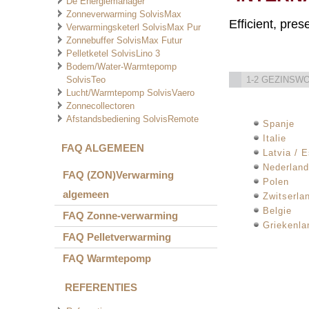
De Energiemanager
Zonneverwarming SolvisMax
Efficient, pre
Verwarmingsketerl SolvisMax Pur
Zonnebuffer SolvisMax Futur
Pelletketel SolvisLino 3
Bodem/Water-Warmtepomp
SolvisTeo
1-2 GEZINSW
Lucht/Warmtepomp SolvisVaero
Zonnecollectoren
Afstandsbediening SolvisRemote
Spanje
Italie
FAQ ALGEMEEN
Latvia / E
Nederland
FAQ (ZON)Verwarming
Polen
algemeen
Zwitserla
Belgie
FAQ Zonne-verwarming
Griekenla
FAQ Pelletverwarming
FAQ Warmtepomp
REFERENTIES