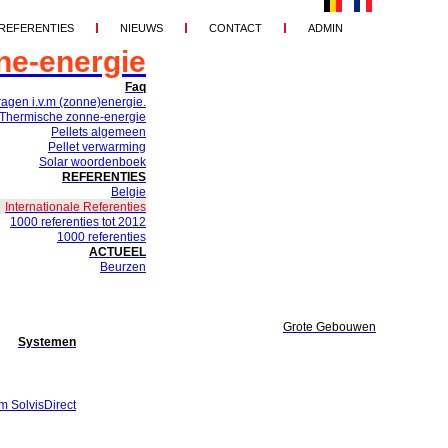
REFERENTIES
NIEUWS
CONTACT
ADMIN
ne-energie
Faq
ragen i.v.m (zonne)energie.
Thermische zonne-energie
Pellets algemeen
Pellet verwarming
Solar woordenboek
REFERENTIES
Belgie
Internationale Referenties
1000 referenties tot 2012
1000 referenties
ACTUEEL
Beurzen
Grote Gebouwen
Systemen
m SolvisDirect