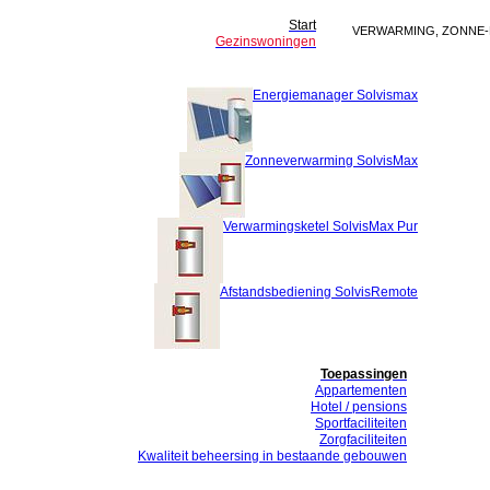
Start
VERWARMING, ZONNE-
Gezinswoningen
Energiemanager Solvismax
Zonneverwarming SolvisMax
Verwarmingsketel SolvisMax Pur
Afstandsbediening SolvisRemote
Toepassingen
Appartementen
Hotel / pensions
Sportfaciliteiten
Zorgfaciliteiten
Kwaliteit beheersing in bestaande gebouwen