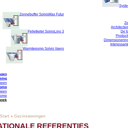
Syste
Zonnebuffer SolvisMax Futur
Zo
Architecten
Pelletketel SolvisLino 3
De f
Product
Dimensionerin
Interessan
Warmtepomp Solvis Vaero
agen
ming
meen
pomp
meen
pomp
boek
Start
Gezinswoningen
ATIONALE REFERENTIES