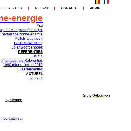
REFERENTIES
NIEUWS
CONTACT
ADMIN
ne-energie
Faq
ragen i.v.m (zonne)energie.
Thermische zonne-energie
Pellets algemeen
Pellet verwarming
Solar woordenboek
REFERENTIES
Belgie
Internationale Referenties
1000 referenties tot 2012
1000 referenties
ACTUEEL
Beurzen
Grote Gebouwen
Systemen
m SolvisDirect