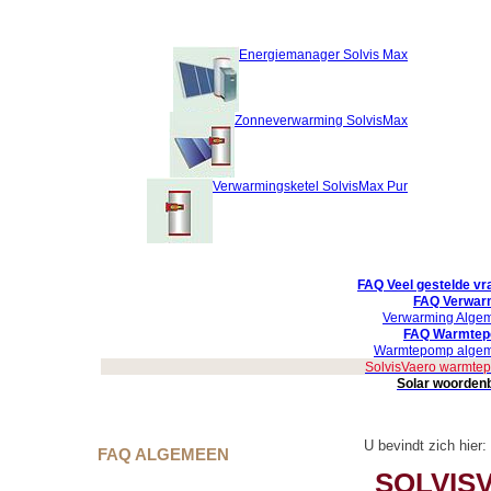
Energiemanager Solvis Max
Zonneverwarming SolvisMax
Verwarmingsketel SolvisMax Pur
FAQ Veel gestelde vr
FAQ Verwar
Verwarming Alge
FAQ Warmte
Warmtepomp alge
SolvisVaero warmte
Solar woorden
U bevindt zich hier:
FAQ ALGEMEEN
SOLVIS