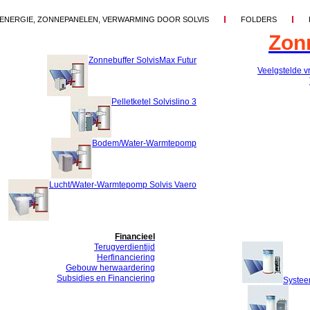
ENERGIE, ZONNEPANELEN, VERWARMING DOOR SOLVIS
FOLDERS
Zon
Zonnebuffer SolvisMax Futur
Veelgstelde v
Pelletketel Solvislino 3
Bodem/Water-Warmtepomp
Lucht/Water-Warmtepomp Solvis Vaero
Financieel
Terugverdientijd
Herfinanciering
Gebouw herwaardering
Subsidies en Financiering
Systee