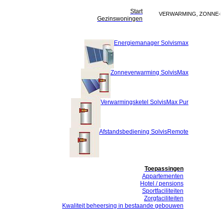
Start
VERWARMING, ZONNE-
Gezinswoningen
Energiemanager Solvismax
Zonneverwarming SolvisMax
Verwarmingsketel SolvisMax Pur
Afstandsbediening SolvisRemote
Toepassingen
Appartementen
Hotel / pensions
Sportfaciliteiten
Zorgfaciliteiten
Kwaliteit beheersing in bestaande gebouwen