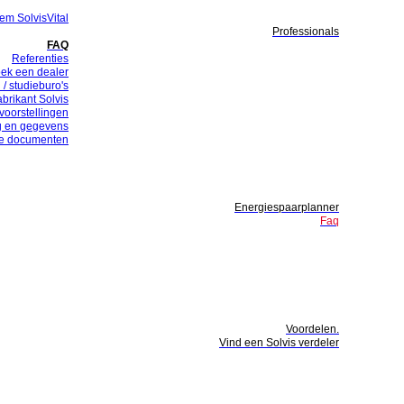
em SolvisVital
Professionals
FAQ
Referenties
ek een dealer
 / studieburo's
abrikant Solvis
voorstellingen
g en gegevens
te documenten
Energiespaarplanner
Faq
Voordelen.
Vind een Solvis verdeler