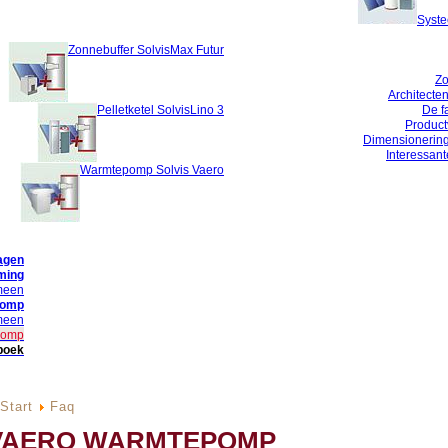
Syste
Zonnebuffer SolvisMax Futur
Zo
Architecten
Pelletketel SolvisLino 3
De f
Product
Dimensionerin
Interessan
Warmtepomp Solvis Vaero
agen
ming
meen
pomp
meen
pomp
boek
Start
Faq
VAERO WARMTEPOMP