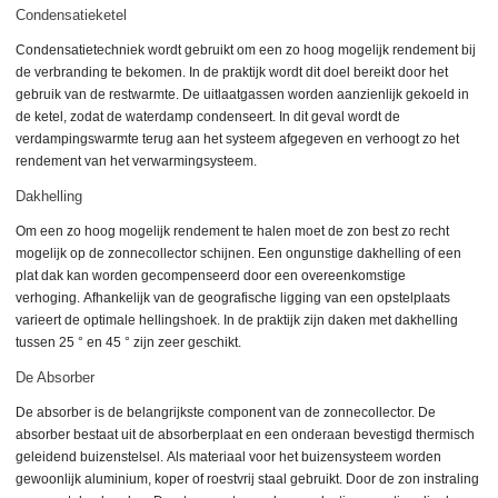
Condensatieketel
Condensatietechniek wordt gebruikt om een zo hoog mogelijk rendement bij
de verbranding te bekomen.
In de praktijk wordt dit doel bereikt door het
gebruik van de restwarmte.
De uitlaatgassen worden aanzienlijk gekoeld in
de ketel, zodat de waterdamp condenseert.
In dit geval wordt de
verdampingswarmte terug aan het systeem afgegeven en verhoogt zo het
rendement van het verwarmingsysteem.
Dakhelling
Om een zo hoog mogelijk rendement te halen moet de zon best zo recht
mogelijk op de zonnecollector schijnen.
Een ongunstige dakhelling of een
plat dak kan worden gecompenseerd door een overeenkomstige
verhoging.
Afhankelijk van de geografische ligging van een opstelplaats
varieert de optimale hellingshoek.
In de praktijk zijn daken met dakhelling
tussen 25 ° en 45 ° zijn zeer geschikt.
De Absorber
De absorber is de belangrijkste component van de zonnecollector. D
e
absorber bestaat uit de absorberplaat en een onderaan bevestigd thermisch
geleidend buizenstelsel.
Als materiaal voor het buizensysteem worden
gewoonlijk aluminium, koper of roestvrij staal gebruikt.
Door de zon instraling