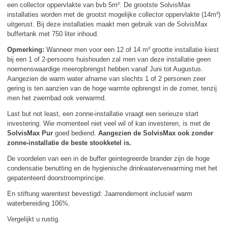
een collector oppervlakte van bvb 5m². De grootste SolvisMax
installaties worden met de grootst mogelijke collector oppervlakte (14m²)
uitgerust. Bij deze installaties maakt men gebruik van de SolvisMax
buffertank met 750 liter inhoud.
Opmerking:
Wanneer men voor een 12 of 14 m² grootte installatie kiest
bij een 1 of 2-persoons huishouden zal men van deze installatie geen
noemenswaardige meeropbrengst hebben vanaf Juni tot Augustus.
Aangezien de warm water afname van slechts 1 of 2 personen zeer
gering is ten aanzien van de hoge warmte opbrengst in de zomer, tenzij
men het zwembad ook verwarmd.
Last but not least, een zonne-installatie vraagt een serieuze start
investering. Wie momenteel niet veel wil of kan investeren, is met de
SolvisMax Pur
goed bediend.
Aangezien de SolvisMax ook zonder
zonne-installatie de beste stookketel is.
De voordelen van een in de buffer geintegreerde brander zijn de hoge
condensatie benutting en de hygienische drinkwaterverwarming met het
gepatenteerd doorstroomprincipe.
En stiftung warentest bevestigd: Jaarrendement inclusief warm
waterbereiding 106%.
Vergelijkt u rustig.