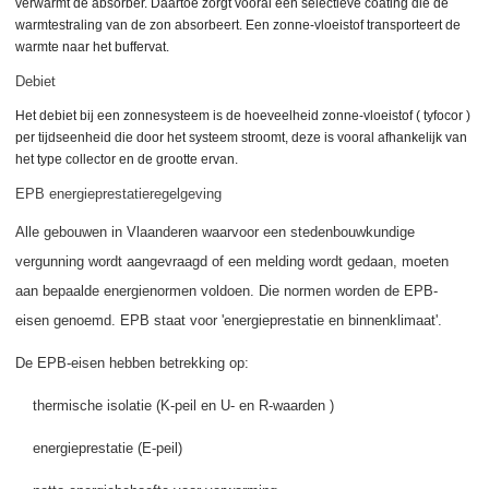
verwarmt de absorber.
Daartoe zorgt vooral een selectieve coating die de
warmtestraling van de zon absorbeert.
Een zonne-vloeistof transporteert de
warmte naar het buffervat.
Debiet
Het debiet bij een zonnesysteem is de hoeveelheid zonne-vloeistof ( tyfocor )
per tijdseenheid die door het systeem stroomt, deze is vooral afhankelijk van
het type collector en de grootte ervan.
EPB energieprestatieregelgeving
Alle gebouwen in Vlaanderen waarvoor een stedenbouwkundige
vergunning wordt aangevraagd of een melding wordt gedaan, moeten
aan bepaalde energienormen voldoen. Die normen worden de
EPB-
eisen
genoemd. EPB staat voor 'energieprestatie en binnenklimaat'.
De EPB-eisen hebben betrekking op:
thermische isolatie (K-peil en
U- en R-waarden )
energieprestatie (E-peil)