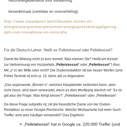
netto-energiebehoefte voor verwarming
binnenklimaat (ventilatie en oververhitting).
http://www.vlaanderen.be/nl/bouwen-wonen-en-
energie/energie/energienormen/energieprestatieregelgeving-
epb-voor-nieuwbouw-en-renovatie
Für die Deutsch-Lehrer: Heißt es Pelletskessel oder Pelletkessel?
Damit die Bildung nicht zu kurz kommt: Was meinen Sie? Heißt ein Kessel
zur Verbrennung von Holzpellets „
Pelletskessel
“ oder „
Pelletkessel
“? Also:
Mit „s“ in der Mitte oder nicht? Die Dudenredaktion rät bei neuen Worten (und
Pellet-Technik ist erst ca. 15 Jahre alt) zu folgendem:
„Das sogenannte „Binnen-s“, welches Hauptwörter verbinden kann, aber
nicht muss, wird dann verwendet, wenn es dem Wortklang dienlich ist“. Es ist
gilt also die Frage: Was klingt besser?: „Pelletskessel“ oder „Pelletkessel“.
Da diese Frage subjektiv ist, rät die freundliche Dame von der Duden-
Redaktion zu einer Google-Recherche: Welche Wortvariante hat mehr Such-
Treffer, wird also häufiger verwendet? Das Ergebnis:
„Pellet
s
kessel“ hat in Google ca. 220.000 Treffer (und