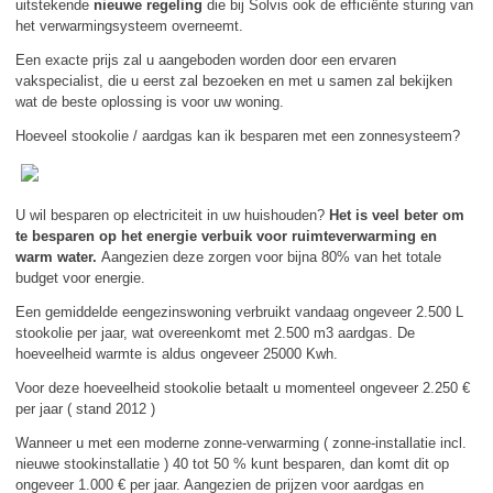
uitstekende
nieuwe regeling
die bij Solvis ook de efficiënte sturing van
het verwarmingsysteem overneemt.
Een exacte prijs zal u aangeboden worden door een ervaren
vakspecialist, die u eerst zal bezoeken en met u samen zal bekijken
wat de beste oplossing is voor uw woning.
Hoeveel stookolie / aardgas kan ik besparen met een zonnesysteem?
U wil besparen op electriciteit in uw huishouden?
Het is veel beter om
te besparen op het energie verbuik voor ruimteverwarming en
warm water.
Aangezien deze zorgen voor bijna 80% van het totale
budget voor energie.
Een gemiddelde eengezinswoning verbruikt vandaag ongeveer 2.500 L
stookolie per jaar, wat overeenkomt met 2.500 m3 aardgas. De
hoeveelheid warmte is aldus ongeveer 25000 Kwh.
Voor deze hoeveelheid stookolie betaalt u momenteel ongeveer 2.250 €
per jaar ( stand 2012 )
Wanneer u met een moderne zonne-verwarming ( zonne-installatie incl.
nieuwe stookinstallatie ) 40 tot 50 % kunt besparen, dan komt dit op
ongeveer 1.000 € per jaar. Aangezien de prijzen voor aardgas en