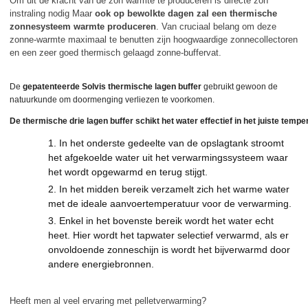
Om uit de kracht van de zon warmte te produceren is directe zon
instraling nodig Maar
ook op bewolkte dagen zal een thermische
zonnesysteem warmte produceren
. Van cruciaal belang om deze
zonne-warmte maximaal te benutten zijn hoogwaardige zonnecollectoren
en een zeer goed thermisch gelaagd zonne-buffervat.
De
gepatenteerde Solvis thermische lagen buffer
gebruikt gewoon de
natuurkunde om doormenging verliezen te voorkomen.
De thermische drie lagen buffer schikt het water effectief in het juiste temp
In het onderste gedeelte van de opslagtank stroomt
het afgekoelde water uit het verwarmingssysteem waar
het wordt opgewarmd en terug stijgt.
In het midden bereik verzamelt zich het warme water
met de ideale aanvoertemperatuur voor de verwarming.
Enkel in het bovenste bereik wordt het water echt
heet. Hier wordt het tapwater selectief verwarmd, als er
onvoldoende zonneschijn is wordt het bijverwarmd door
andere energiebronnen.
Heeft men al veel ervaring met pelletverwarming?