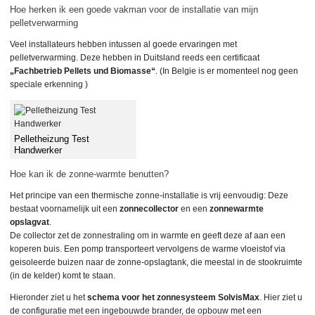
Hoe herken ik een goede vakman voor de installatie van mijn
pelletverwarming
Veel installateurs hebben intussen al goede ervaringen met
pelletverwarming. Deze hebben in Duitsland reeds een certificaat
„Fachbetrieb Pellets und Biomasse“
. (In Belgie is er momenteel nog geen
speciale erkenning )
Pelletheizung Test
Handwerker
Hoe kan ik de zonne-warmte benutten?
Het principe van een thermische zonne-installatie is vrij eenvoudig: Deze
bestaat voornamelijk uit een
zonnecollector
en een
zonnewarmte
opslagvat
.
De collector zet de zonnestraling om in warmte en geeft deze af aan een
koperen buis. Een pomp transporteert vervolgens de warme vloeistof via
geisoleerde buizen naar de zonne-opslagtank, die meestal in de stookruimte
(in de kelder) komt te staan.
Hieronder ziet u het
schema voor het zonnesysteem SolvisMax
. Hier ziet u
de configuratie met een ingebouwde brander, de opbouw met een