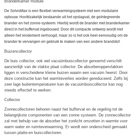
Branderkamer module
De SolvisMax is een flexibel verwarmingsysteem met een modulaire
opbouw.
Hoofdzakelijk bestaande uit het opslagvat, de geïntegreerde
brander en het zonne-systeem.
Hierbij wordt de brander met branderkamer
direct in het buffervat ingebouwd. Door
dit compacte ontwerp wordt niet
alleen het rendement verhoogd, maar zo is het ook heel eenvoudig om de
brander te vervangen en gebruik te maken van een andere brandstof.
Buizencollector
De buis collector, ook wel vacuümbuiscollector genoemd verschilt
aanzienlijk van de vlakke plaat collector. De absorberoppervlakken
liggen in verscheidene kleine buizen waarin een vacuüm heerst. Door
deze constructie kan het warmteverlies worden gereduceerd. Zelfs bij
zeer lage buitentemperaturen kan de vacuümbuiscollector kan nog
steeds effectief te werken.
Collector
Zonnecollectoren behoren naast het buffervat en de regeling tot de
belangrijkste componenten van een zonne systeem. De zonnecollector
zal met behulp van de absorber het zonlicht omzetten in warmte voor
warm water en ruimteverwarming. Er wordt een onderscheid gemaakt
tussen platte-en buiscollectoren.