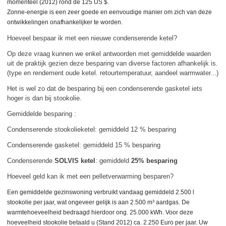
momenteel (2012) rond de 125 US $.
Zonne-energie is een zeer goede en eenvoudige manier om zich van deze
ontwikkelingen onafhankelijker te worden.
Hoeveel bespaar ik met een nieuwe condenserende ketel?
Op deze vraag kunnen we enkel antwoorden met gemiddelde waarden
uit de praktijk gezien deze besparing van diverse factoren afhankelijk is.
(type en rendement oude ketel. retourtemperatuur, aandeel warmwater...)
Het is wel zo dat de besparing bij een condenserende gasketel iets
hoger is dan bij stookolie.
Gemiddelde besparing :
Condenserende stookolieketel: gemiddeld 12 % besparing
Condenserende gasketel: gemiddeld 15 % besparing
Condenserende
SOLVIS ketel
: gemiddeld
25% besparing
Hoeveel geld kan ik met een pelletverwarming besparen?
Een gemiddelde gezinswoning verbruikt vandaag gemiddeld 2.500 l
stookolie per jaar, wat ongeveer gelijk is aan 2.500 m³ aardgas. De
warmtehoeveelheid bedraagd hierdoor ong. 25.000 kWh. Voor deze
hoeveelheid stookolie betaald u (Stand 2012) ca. 2.250 Euro per jaar. Uw