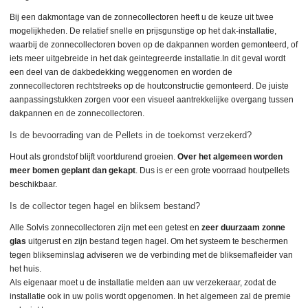
Bij een dakmontage van de zonnecollectoren heeft u de keuze uit twee
mogelijkheden.
De relatief snelle en prijsgunstige op het dak-installatie,
waarbij de zonnecollectoren boven op de dakpannen worden gemonteerd, of
iets meer uitgebreide in het dak geintegreerde installatie.
In dit geval wordt
een deel van de dakbedekking weggenomen en worden de
zonnecollectoren rechtstreeks op de houtconstructie gemonteerd.
De juiste
aanpassingstukken zorgen voor een visueel aantrekkelijke overgang tussen
dakpannen en de zonnecollectoren.
Is de bevoorrading van de Pellets in de toekomst verzekerd?
Hout als grondstof blijft voortdurend groeien.
Over het algemeen worden
meer bomen geplant dan gekapt
.
Dus is er een grote voorraad houtpellets
beschikbaar.
Is de collector tegen hagel en bliksem bestand?
Alle Solvis zonnecollectoren zijn met een getest en
zeer duurzaam zonne
glas
uitgerust en zijn bestand tegen hagel. Om het systeem te beschermen
tegen blikseminslag adviseren we de verbinding met de bliksemafleider van
het huis.
Als eigenaar moet u de installatie melden aan uw verzekeraar, zodat de
installatie ook in uw polis wordt opgenomen. In het algemeen zal de premie