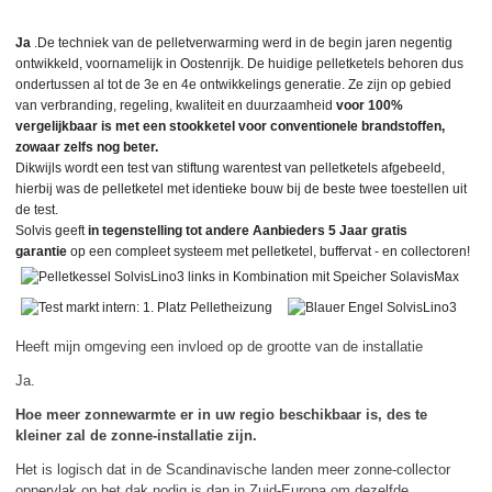
Ja
.De techniek van de pelletverwarming werd in de begin jaren negentig
ontwikkeld, voornamelijk in Oostenrijk.
De huidige pelletketels behoren dus
ondertussen al tot de 3e en 4e ontwikkelings generatie.
Ze zijn op gebied
van verbranding, regeling, kwaliteit en duurzaamheid
voor 100%
vergelijkbaar is met een stookketel voor conventionele brandstoffen,
zowaar zelfs nog beter.
Dikwijls wordt een test van stiftung warentest van pelletketels afgebeeld,
hierbij was de pelletketel met identieke bouw bij de beste twee toestellen uit
de test.
Solvis geeft
in tegenstelling tot andere Aanbieders 5 Jaar gratis
garantie
op een compleet systeem met pelletketel, buffervat - en collectoren!
Heeft mijn omgeving een invloed op de grootte van de installatie
Ja.
Hoe meer zonnewarmte er in uw regio beschikbaar is, des te
kleiner zal de zonne-installatie zijn.
Het is logisch dat in de Scandinavische landen meer zonne-collector
oppervlak op het dak nodig is dan in Zuid-Europa om dezelfde