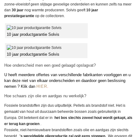
zonne-vloeistof geen slijtage gevoelige onderdelen en kunnen zelfs na meer
dan
30 jaar
nog warmte produceren. Solvis geeft
10 jaar
prestatiegarantie
op de collectoren.
10 jaar productgarantie Solvis
10 jaar productgarantie Solvis
Hoe onderscheid men een goed gelaagd opslagvat?
U heeft meerdere offertes van
verschillende fabrikanten voorliggen en u
kan deze niet van elkaar onderscheiden en daardoor geen beslissing
nemen ? Klik dan
HIER
.
Hoe schaars zijn olie en aardgas nu werkelijk?
Fossiele brandstoffen zijn dus uitputtelijk.
Pellets als brandstof niet. Het is
gemaakt van hout uit duurzaam beheerde bossen zoals gebruikelijk in
Europa. Dit betekent dat er in
het bos slechts zoveel hout wordt gekapt, als
er terug kan groeien
.
Fossiele, niet-hernieuwbare brandstoffen zoals olie en aardgas zijn slechts
beperkt.
's wereldwijde olieproductie zal ooit eens stoppen.
We ervaren dit