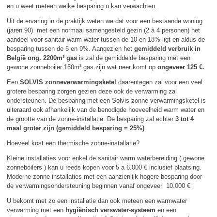
en u weet meteen welke besparing u kan verwachten.
Uit de ervaring in de praktijk weten we dat voor een bestaande woning
(jaren 90) met een normaal samengesteld gezin (2 à 4 personen) het
aandeel voor sanitair warm water tussen de 10 en 18% ligt en aldus de
besparing tussen de 5 en 9%. Aangezien het
gemiddeld verbruik in
België ong. 2200m³ gas
is zal de gemiddelde besparing met een
gewone zonneboiler 150m³ gas zijn wat neer komt op
ongeveer 125 €.
Een
SOLVIS zonneverwarmingsketel
daarentegen zal voor een veel
grotere besparing zorgen gezien deze ook de verwarming zal
ondersteunen. De besparing met een Solvis zonne verwarmingsketel is
uiteraard ook afhankelijk van de benodigde hoeveelheid warm water en
de grootte van de zonne-installatie. De besparing zal echter
3 tot 4
maal groter zijn (gemiddeld besparing = 25%)
Hoeveel kost een thermische zonne-installatie?
Kleine installaties voor enkel de sanitair warm waterbereiding ( gewone
zonneboilers ) kan u reeds kopen voor 5 a 6.000 € inclusief plaatsing.
Moderne zonne-installaties met een aanzienlijk hogere besparing door
de verwarmingsondersteuning beginnen vanaf ongeveer 10.000 €
U bekomt met zo een installatie dan ook meteen een warmwater
verwarming met een
hygiënisch verswater-systeem
en een