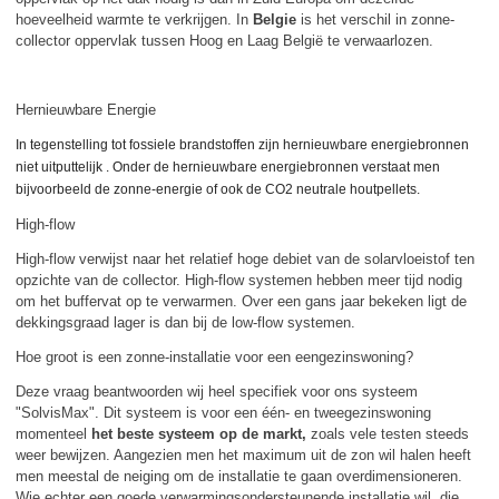
hoeveelheid warmte te verkrijgen. In
Belgie
is het verschil in zonne-
collector oppervlak tussen Hoog en Laag België te verwaarlozen.
Hernieuwbare Energie
In tegenstelling tot fossiele brandstoffen zijn hernieuwbare energiebronnen
niet uitputtelijk .
Onder de hernieuwbare energiebronnen verstaat men
bijvoorbeeld de zonne-energie of ook de CO2 neutrale houtpellets.
High-flow
High-flow verwijst naar het relatief hoge debiet van de solarvloeistof ten
opzichte van de collector. High-flow systemen hebben meer tijd nodig
om het buffervat op te verwarmen. Over een gans jaar bekeken ligt de
dekkingsgraad lager is dan bij de low-flow systemen.
Hoe groot is een zonne-installatie voor een eengezinswoning?
Deze vraag beantwoorden wij heel specifiek voor ons systeem
"SolvisMax". Dit systeem is voor een één- en tweegezinswoning
momenteel
het beste systeem op de markt,
zoals vele testen steeds
weer bewijzen. Aangezien men het maximum uit de zon wil halen heeft
men meestal de neiging om de installatie te gaan overdimensioneren.
Wie echter een goede verwarmingsondersteunende installatie wil, die