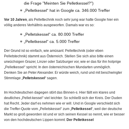
die Frage "Meinten Sie Pelletkessel?")
„Pelletkessel“ hat in Google ca. 346.000 Treffer
Vor 10 Jahren
, als Pellettechnik noch sehr jung war hatte Google hier ein
völlig anderes Verhältnis ausgeworfen. Damals war es so:
„Pelletskessel“ ca. 80.000 Treffer
„Pelletkessel“ ca. 5.000 Treffer
Der Grund ist so einfach, wie amüsant: Pellettechnik (oder eben
Pelletstechnik) stammt aus Österreich. Stellen Sie sich also bitte einen
urwüchsigen Grazer, Linzer oder Salzburger vor, wie er das für ihn holprige
„Pelletkessel“ spricht. In den österreichischen Mundarten unmöglich.
Denken Sie an Peter Alexander. Er würde weich, rund und mit beschwingter
Stimmlage „
Pelletskessel
“ sagen.
Im Hochdeutschen dagegen stört das Binnen-s. Hier fällt ein klares und
deutliches „Pellet-kessel“ viel leichter. So schließt sich der Kreis. Der Duden
hat Recht. Jeder darf es nehmen wie er will. Und in Google verschiebt sich
die Treffer-Quote vom „Pelletskessel“ zum „
Pelletkessel
“, weil der deutsche
Markt so groß geworden ist und er sich seinen Kessel so nennt, wie er besser
von den hochdeutschen Lippen kommt:
Der Pelletkessel