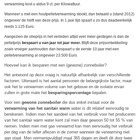
verwarming kost u aldus 9 ct. per Kilowattuur.
Wanneer u met een houtpelletverwarming stookt, dan betaald u (stand 2012)
ongeveer de helft van deze prijs. In 1 jaar tijd spaart u zo dus daadwerkelijk
reeds 1.125 Euro.
Aangezien de olieprijs in het verleden altijd veel meer gestegen is dan de
pelletprijs
bespaart u van jaar tot jaar meer.
Blijft deze prijsontwikkeling
zoals vroeger aanhouden dan bespaart u de eerste 10 jaar met een
pelletverwarming al ongeveer 23.500 Euro.
Hoeveel kan ik besparen met een (gewone) zonneboiler?
Het antwoord op deze vraag is natuurlijk afhankelijk van verschillende
factoren. Uiteraard is het aantal personen de belangrijkste factor, maar
ook het te verwarmen volume van het gebouw en de isolatie ervan
zullen in grote mate het
besparingspercentage
bepalen.
Voor een
gewone zonneboiler
die dus enkel instaat voor de
verwarming van het sanitair warm
water is dit relatief eenvoudig te
berekenen. Indien men het aandeel van het verbruik voor het produceren
van het sanitair warm water kent zal men daar gewoon 50 tot 55 % van
nemen. Indien men met gas verwarmd kan men eenvoudig het verbruik
per dag van de teller aflezen in de zomer wanneer de verwarming niet
aan staat. Men vermenigvuldigd maal 365 dagen en deelt dit door twee