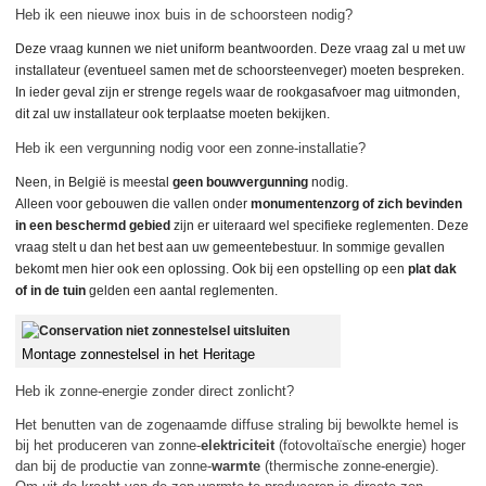
Heb ik een nieuwe inox buis in de schoorsteen nodig?
Deze vraag kunnen we niet uniform beantwoorden. Deze vraag zal u met uw
installateur (eventueel samen met de schoorsteenveger) moeten bespreken.
In ieder geval zijn er strenge regels waar de rookgasafvoer mag uitmonden,
dit zal uw installateur ook terplaatse moeten bekijken.
Heb ik een vergunning nodig voor een zonne-installatie?
Neen, in België is meestal
geen bouwvergunning
nodig.
Alleen voor gebouwen die vallen onder
monumentenzorg of zich bevinden
in een beschermd gebied
zijn er uiteraard wel specifieke reglementen. Deze
vraag stelt u dan het best aan uw gemeentebestuur. In sommige gevallen
bekomt men hier ook een oplossing. Ook bij een opstelling op een
plat dak
of in de tuin
gelden een aantal reglementen.
Montage zonnestelsel in het Heritage
Heb ik zonne-energie zonder direct zonlicht?
Het benutten van de zogenaamde diffuse straling bij bewolkte hemel is
bij het produceren van zonne-
elektriciteit
(fotovoltaïsche energie) hoger
dan bij de productie van zonne-
warmte
(thermische zonne-energie).