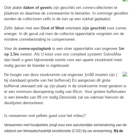
Ook platte
daken of gevels
zijn geschikt om zonne-collectoren te
plaatsen en daarmee de zonnewarmte te benutten. In sommige gevallen
worden de collectoren zelfs in de tuin op een sokkel geplaatst.
Zelfs daken met een
Oost of West
orientatie
zijn geschikt
voor zonne-
energie. In dit geval zal men de collector oppervlakte vergroten om de
mindere zonnebestraling te compenseren.
Voor de
zonne-opslagtank
is een vloer oppervlakte van ongeveer
1m
op 1.5m
vereist. Als U kiest voor ons compleet systeem SolvisMax
dan heeft u geen bijkomende ruimte voor een aparte stookketel meer
nodig gezien de brander is ingebouwd.
De hoogte van deze stookruimte zal ongeveer 1m90 moeten zijn (
bij standaard grootte van het buffervat) En aangezien dit grote
buffervat uiteraard ook op zijn plaats in de stookruimte moet geraken is
er een minimum deuropening nodig van 65cm. Voor grotere buffervaten
is een breedte van 89 cm nodig.Desnoods zal uw vakman hiervoor de
deurlijsten demonteren.
Is verwarmen met pellets goed voor het milieu?
Verwarmen met houtpellets zorgt voor een aanzienlijke vermindering van de
uitstoot van klimaatschadelijk kooldioxide (CO2) bij uw verwarming.
Bij de