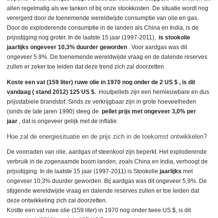
allen regelmatig als we tanken of bij onze stookkosten. De situatie wordt nog
verergerd door de toenemende wereldwijde consumptie van olie en gas.
Door de exploderende consumptie in de landen als China en India, is de
prijsstijging nog groter. In de laatste 15 jaar (1997-2011),
is stookolie
jaarlijks ongeveer 10,3% duurder geworden
. Voor aardgas was dit
ongeveer 5.9%. De toenemende wereldwijde vraag en de dalende reserves
zullen er zeker toe leiden dat deze trend zich zal doorzetten.
Koste een vat (159 liter) ruwe olie in 1970 nog onder de 2 US $ , is dit
vandaag ( stand 2012) 125 US $.
.Houtpellets zijn een hernieuwbare en dus
prijsstabiele brandstof. Sinds ze verkrijgbaar zijn in grote hoeveelheden
(sinds de late jaren 1990) steeg de
pellet prijs met ongeveer 3,0% per
jaar
, dat is ongeveer gelijk met de inflatie.
Hoe zal de energiesituatie en de prijs zich in de toekomst ontwikkelen?
De voorraden van olie, aardgas of steenkool zijn beperkt. Het exploderende
verbruik in de zogenaamde boom landen, zoals China en India, verhoogt de
prijsstijging. In de laatste 15 jaar (1997-2011) is Stookolie
jaarlijks
met
ongeveer 10,3% duurder geworden. Bij aardgas was dit ongeveer 5,9%. De
stijgende wereldwijde vraag en dalende reserves zullen er toe leiden dat
deze ontwikkeling zich zal doorzetten.
Kostte een vat ruwe olie (159 liter) in 1970 nog onder twee US $, is dit