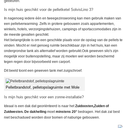
gebeuren.
Is mijn huis geschikt voor de pelletketel SolvisLino 3?
In nagenoeg iedere één en tweegezinswoning kan men gebruik maken van
een pelletverwarming. Zelfs in grotere gebouwen zoals appartementen,
winkels, hotels, verzorgingstehuizen, campings of sportaccomodaties zijn in
de meeste gevallen geschikt.
Het belangrijkste is om een geschikte plaats voor de opslag van de pellets te
vinden. Mocht er niet genoeg ruimte beschikbaar zijn in het huis, kan een
ondergrondse tank als alternatief worden gebruikt.Ook geweven silo's zijn
mogelijk voor buitenopstelling, maar zij moeten wel worden beschermd
tegen regen door bijvoorbeeld een carport.
Dit beeld toont een geweven tank met zuigschroef.
Pelletbrandstof, pelletopslagruimte met Mole
Is mijn huis geschikt voor een zonne-installatie?
Ideaal is een dak dat georiënteerd is naar het
Zuidoosten,Zuiden of
Zuidwesten. De dakhelling
moet
minstens 20°
bedragen. Het dak zal best
niet beschaduwd worden door bomen of naburige gebouwen.