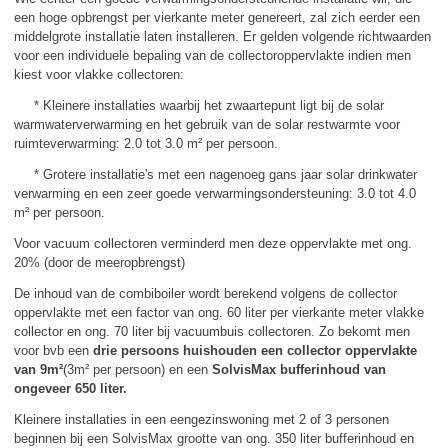
een hoge opbrengst per vierkante meter genereert, zal zich eerder een
middelgrote installatie laten installeren. Er gelden volgende richtwaarden
voor een individuele bepaling van de collectoroppervlakte indien men
kiest voor vlakke collectoren:
* Kleinere installaties waarbij het zwaartepunt ligt bij de solar
warmwaterverwarming en het gebruik van de solar restwarmte voor
ruimteverwarming: 2.0 tot 3.0 m² per persoon.
* Grotere installatie's met een nagenoeg gans jaar solar drinkwater
verwarming en een zeer goede verwarmingsondersteuning: 3.0 tot 4.0
m² per persoon.
Voor vacuum collectoren verminderd men deze oppervlakte met ong.
20% (door de meeropbrengst)
De inhoud van de combiboiler wordt berekend volgens de collector
oppervlakte met een factor van ong. 60 liter per vierkante meter vlakke
collector en ong. 70 liter bij vacuumbuis collectoren. Zo bekomt men
voor bvb een
drie persoons huishouden een collector oppervlakte
van 9m²
(3m² per persoon) en een
SolvisMax bufferinhoud van
ongeveer 650 liter.
Kleinere installaties in een eengezinswoning met 2 of 3 personen
beginnen bij een SolvisMax grootte van ong. 350 liter bufferinhoud en