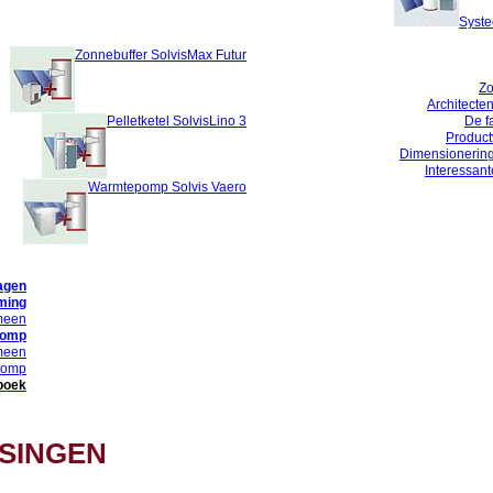
Syste
Zonnebuffer SolvisMax Futur
Zo
Architecten
Pelletketel SolvisLino 3
De f
Product
Dimensionerin
Interessan
Warmtepomp Solvis Vaero
agen
ming
meen
pomp
meen
pomp
boek
SINGEN