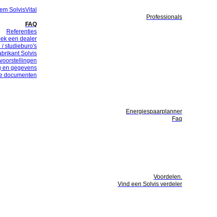
em SolvisVital
Professionals
FAQ
Referenties
ek een dealer
 / studieburo's
abrikant Solvis
voorstellingen
g en gegevens
te documenten
Energiespaarplanner
Faq
Voordelen.
Vind een Solvis verdeler