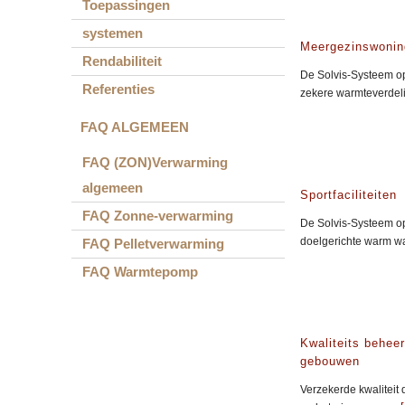
Toepassingen
systemen
Meergezinswonin
Rendabiliteit
De Solvis-Systeem op
Referenties
zekere warmteverdel
FAQ ALGEMEEN
FAQ (ZON)Verwarming
algemeen
Sportfaciliteiten
FAQ Zonne-verwarming
De Solvis-Systeem op
doelgerichte warm w
FAQ Pelletverwarming
FAQ Warmtepomp
Kwaliteits behee
gebouwen
Verzekerde kwaliteit 