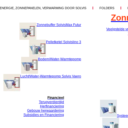
ENERGIE, ZONNEPANELEN, VERWARMING DOOR SOLVIS
FOLDERS
Zon
Zonnebuffer SolvisMax Futur
Veelgstelde v
Pelletketel Solvislino 3
Bodem/Water-Warmtepomp
Lucht/Water-Warmtepomp Solvis Vaero
Financieel
Terugverdientijd
Herfinanciering
Gebouw herwaardering
Subsidies en Financiering
Systee