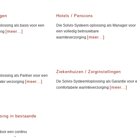
gen
Hotels / Pensions
lossing als basis voor een
Die Solvis-Systeem oplossing als Manager voor
[meer...]
een volledig betrouwbare
ing
[meer...]
warmteverzorging
Ziekenhuizen / Zorginstellingen
lossing als Partner voor een
[meer...]
De Solvis-Systeemloplossing als Garantie voor 
ater verzorging
[meer...]
comfortabele warmteverzorging
rsing in bestaande
door een continu