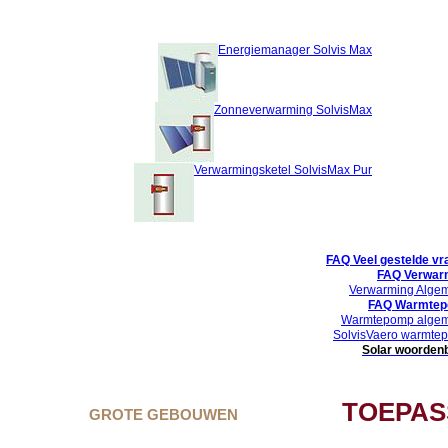
Energiemanager Solvis Max
Zonneverwarming SolvisMax
Verwarmingsketel SolvisMax Pur
FAQ Veel gestelde vr
FAQ Verwar
Verwarming Alge
FAQ Warmte
Warmtepomp alge
SolvisVaero warmte
Solar woorden
TOEPAS
GROTE GEBOUWEN