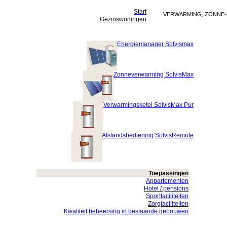
Start
VERWARMING, ZONNE-
Gezinswoningen
Energiemanager Solvismax
Zonneverwarming SolvisMax
Verwarmingsketel SolvisMax Pur
Afstandsbediening SolvisRemote
Toepassingen
Appartementen
Hotel / pensions
Sportfaciliteiten
Zorgfaciliteiten
Kwaliteit beheersing in bestaande gebouwen