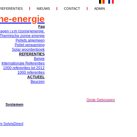
REFERENTIES
NIEUWS
CONTACT
ADMIN
ne-energie
Faq
ragen i.v.m (zonne)energie.
Thermische zonne-energie
Pellets algemeen
Pellet verwarming
Solar woordenboek
REFERENTIES
Belgie
Internationale Referenties
1000 referenties tot 2012
1000 referenties
ACTUEEL
Beurzen
Grote Gebouwen
Systemen
m SolvisDirect